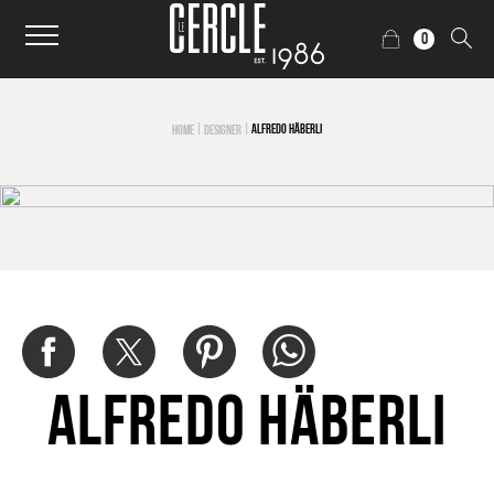
0
|
|
ALFREDO HÄBERLI
HOME
DESIGNER
Alfredo Häberli